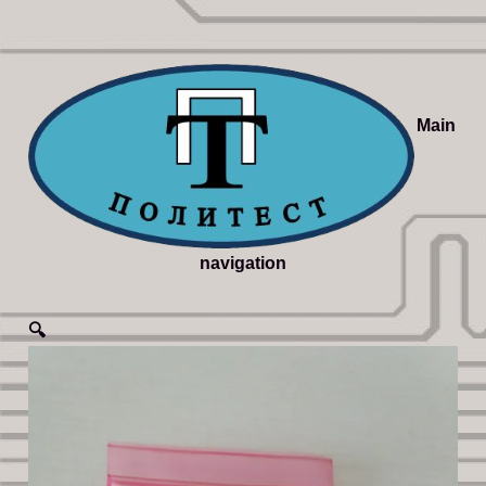
Main
navigation
🔍