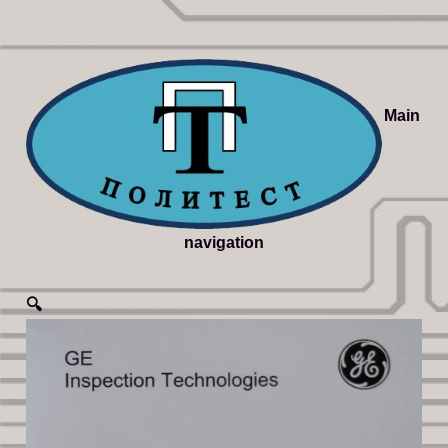
Main
navigation
🔍