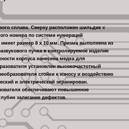
ого сплава. Сверху расположен шильдик с
кого номера по системи нумераций
 имеет размер 8 x 10 мм. Призма выполнена из
развукового пучка в контролируемое изделие
рхности корпуса нанесена медка для
бразователя установлен высокочастотный
реобразователя стойки к износу и воздействию
еский и электрический экранирован.
азователя обеспечивают повышенное
лубин залегание дефектов.