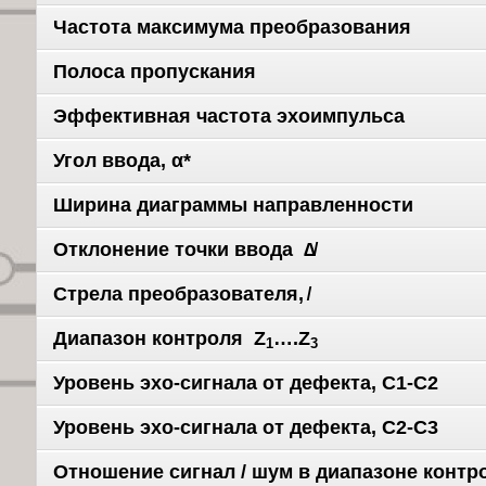
Частота максимума преобразования
Полоса пропускания
Эффективная частота эхоимпульса
Угол ввода, α*
Ширина диаграммы направленности
Отклонение точки ввода ∆̸
Стрела преобразователя, ̸
Диапазон контроля Z
….Z
1
3
Уровень эхо-сигнала от дефекта, С1-С2
Уровень эхо-сигнала от дефекта, С2-С3
Отношение сигнал / шум в диапазоне контр