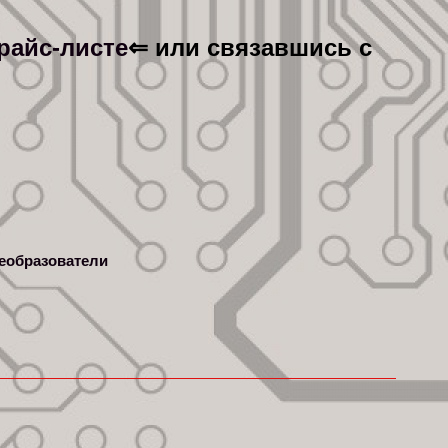
райс-листе
⇐ или связавшись с
еобразователи