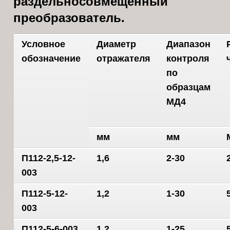
раздельносовмещенный
преобразователь.
Условное
Диаметр
Диапазон
обозначение
отражателя
контроля
по
образцам
МД4
мм
мм
П112-2,5-12-
1,6
2-30
003
П112-5-12-
1,2
1-30
003
П112-5-6-003
1,2
1-25