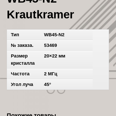
Krautkramer
Тип
WB45-N2
№ заказа.
53469
Размер
20×22 мм
кристалла
Частота
2 МГц
Угол луча
45°
Похожие товары