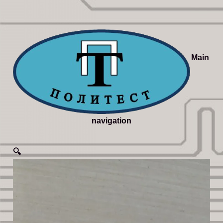
Main
navigation
🔍