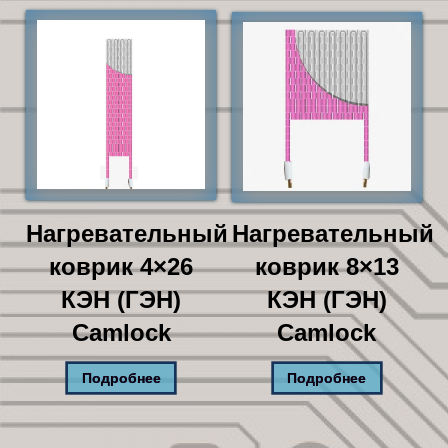
недавние
Нагревательный
Нагревательный
коврик 4×26
коврик 8×13
КЭН (ГЭН)
КЭН (ГЭН)
Camlock
Camlock
Подробнее
Подробнее