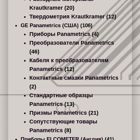
Krautkramer
(20)
Твердометрия Krautkramer
(12)
GE Panametrics (США)
(106)
Приборы Panametrics
(4)
Преобразователи Panametrics
(46)
Кабеля к преобразователям
Panametrics
(12)
Контактные смазки Panametrics
(2)
Стандартные образцы
Panametrics
(13)
Призмы Panametrics
(21)
Сопутствующие товары
Panametrics
(8)
Приборы ELCOMETER (Англия)
(41)