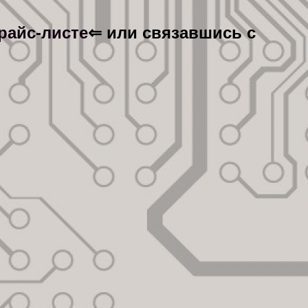
райс-листе
⇐ или связавшись с