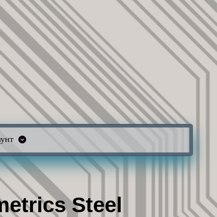
аунт
trics Steel