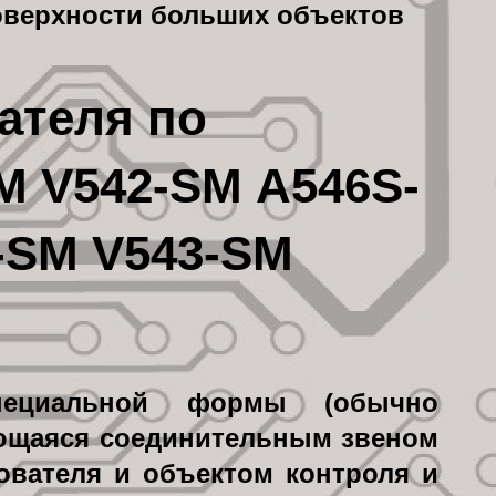
оверхности больших объектов
ателя по
M V542-SM A546S-
-SM V543-SM
ециальной формы (обычно
яющаяся соединительным звеном
ователя и объектом контроля и