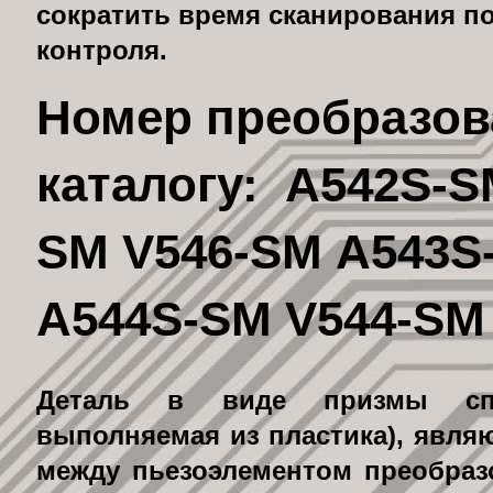
сократить время сканирования п
контроля.
Номер преобразов
каталогу: A542S-S
SM V546-SM A543S
A544S-SM V544-SM
Деталь в виде призмы сп
выполняемая из пластика), явл
между пьезоэлементом преобраз