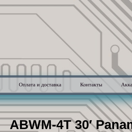
в
Оплата и доставка
Контакты
Акк
ABWM-4T 30′ Paname