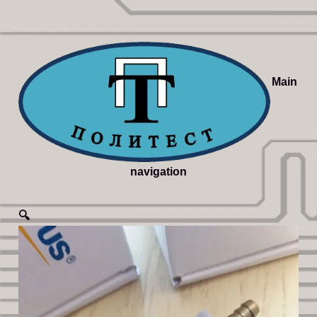
Main
navigation
🔍