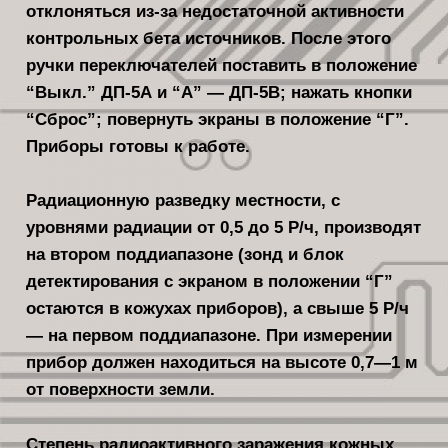
отклоняться из-за недостаточной ак­тивности
контрольных бета источников. После этого
ручки переключателей поставить в положение
“Выкл.” ДП-5А и “А” — ДП-5В; нажать кнопки
“Сброс”; повернуть экраны в положе­ние “Г”.
Приборы готовы к работе.
Радиационную разведку местности, с
уровнями радиации от 0,5 до 5 Р/ч, производят
на втором поддиапазоне (зонд и блок
детектиро­вания с экраном в положении “Г”
оста­ются в кожухах приборов), а свыше 5 Р/ч
— на первом поддиапазоне. При измерении
прибор должен находиться на высоте 0,7—1 м
от поверхности земли.
Степень радиоактивного заражения кожных