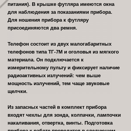
пита­ния). В крышке футляра имеются окна
для наблюдения за показаниями при­бора.
Для ношения прибора к футляру
присоединяются два ремня.
Телефон состоит из двух малога­баритных
телефонов типа ТГ-7М и ого­ловья из мягкого
материала. Он под­ключается к
измерительному пульту и фиксирует наличие
радиоактивных из­лучений: чем выше
мощность излуче­ний, тем чаще звуковые
щелчки.
Из запасных частей в комплект при­бора
входят чехлы для зонда, колпач­ки, лампочки
накаливания, отвертка, винты. Подготовка
прибора к работе проводится в следующем