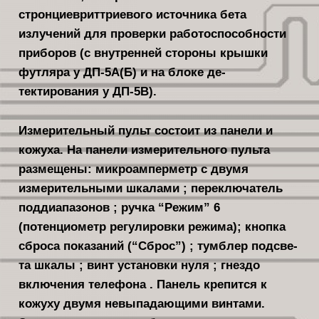
стронциевриттриевого источника бета
излучений для проверки работоспособности
при­боров (с внутренней стороны крышки
футляра у ДП-5А(Б) и на блоке де­
тектирования у ДП-5В).
Измерительный пульт состоит из панели и
кожуха. На панели измери­тельного пульта
размещены: микроам­перметр с двумя
измерительными шка­лами ; переключатель
поддиапазонов ; ручка “Режим” 6
(потенциометр ре­гулировки режима); кнопка
сброса по­казаний (“Сброс”) ; тумблер подсве­
та шкалы ; винт установки нуля ; гнездо
включения телефона . Панель крепится к
кожуху двумя невыпадаю­щими винтами.