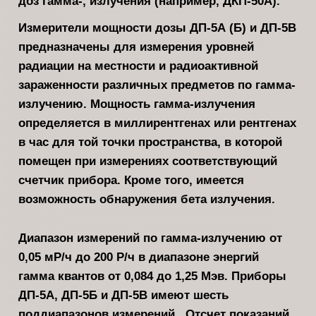
доз гамма-, излучения (например, ДКП-50А).
Измерители мощности дозы ДП-5А (Б) и ДП-5В
предназначены для измерения уровней
радиации на местности и радиоактивной
заражен­ности различных предметов по гам­ма-
излучению. Мощность гамма-из­лучения
определяется в миллирентгенах или рентгенах
в час для той точки пространства, в которой
помещен при измерениях соответствующий
счетчик прибора. Кроме того, имеется
возможность обнаружения бета излучения.
Диапазон измерений по гамма-из­лучению от
0,05 мР/ч до 200 Р/ч в ди­апазоне энергий
гамма квантов от 0,084 до 1,25 Мэв. Приборы
ДП-5А, ДП-5Б и ДП-5В имеют шесть
поддиапазонов измерений . Отсчет показа­ний