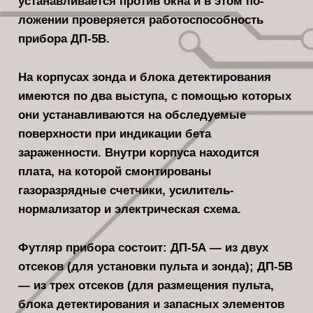
устанавливается против окна и в этом по­
ложении проверяется работоспособ­ность
прибора ДП-5В.
На корпусах зонда и блока детек­тирования
имеются по два выступа, с помощью которых
они устанавливают­ся на обследуемые
поверхности при ин­дикации бета
зараженности. Внутри корпуса находится
плата, на которой смонтированы
газоразрядные счетчики, усилитель-
нормализатор и электриче­ская схема.
Футляр прибора состоит: ДП-5А — из двух
отсеков (для установки пульта и зонда); ДП-5В
— из трех отсеков (для размещения пульта,
блока детек­тирования и запасных элементов