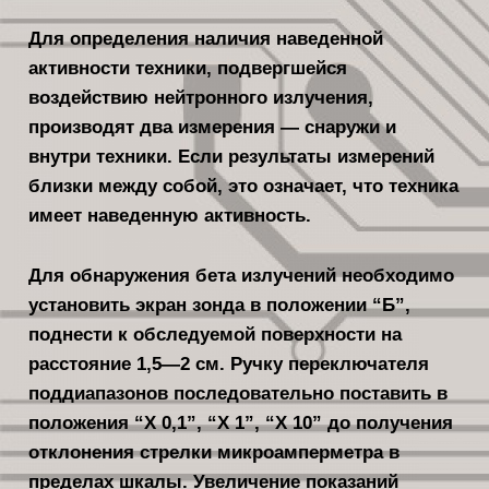
Для определения наличия наведенной
активности тех­ники, подвергшейся
воздействию ней­тронного излучения,
производят два из­мерения — снаружи и
внутри техники. Если результаты измерений
близки между собой, это означает, что техни­ка
имеет наведенную активность.
Для обнаружения бета из­лучений необходимо
установить эк­ран зонда в положении “Б”,
поднести к обследуемой поверхности на
рассто­яние 1,5—2 см. Ручку переключателя
поддиапазонов последовательно поста­вить в
положения “X 0,1”, “X 1”, “X 10” до получения
отклонения стрелки мик­роамперметра в
пределах шкалы. Уве­личение показаний