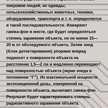
покровов лю­дей, их одежды,
сельскохозяйственных животных, техники,
оборудования, транспорта и т. п. определяется
в та­кой последовательности. Измеряют
гамма-фон в месте, где будет опреде­ляться
степень заражения объекта, но не менее 15—
20 м от обследуемого объ­екта. Затем зонд
(блок детектирова­ния) упорами вперед
подносят к повер­хности объекта на
расстояние 1,5—2 см и медленно перемещают
над поверх­ностью объекта (экран зонда в
поло­жении “Г”). Из максимальной мощно­сти
экспозиционной дозы, измеренной на
поверхности объекта, вычитают гам­ма-фон.
Результат будет характеризо­вать степень
радиоактивного зараже­ния объекта.