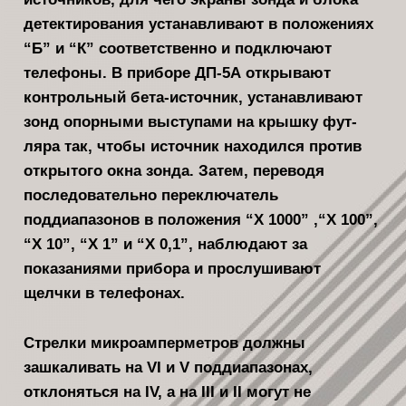
детектирования устанав­ливают в положениях
“Б” и “К” соот­ветственно и подключают
телефоны. В приборе ДП-5А открывают
контроль­ный бета-источник, устанавливают
зонд опорными выступами на крышку фут­
ляра так, чтобы источник находился против
открытого окна зонда. Затем, переводя
последовательно переключа­тель
поддиапазонов в положения “X 1000” ,“Х 100”,
“X 10”, “X 1” и “X 0,1”, наблюдают за
показаниями прибора и прослушивают
щелчки в телефонах.
Стрелки микроамперметров должны
зашкаливать на VI и V поддиапазонах,
отклоняться на IV, а на III и II могут не