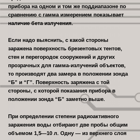
прибора на одном и том же поддиапазоне по
сравнению с гамма измерением показывает
нали­чие бета излучения.
Если надо выяснить, с какой сторо­ны
заражена поверхность брезентовых тентов,
стен и перегородок сооружений и других
прозрачных для гамма-излу­чений объектов,
то производят два за­мера в положении зонда
“Б” и “Г”. Поверхность заряжена с той
стороны, с которой показания прибора в
положе­нии зонда “Б” заметно выше.
При определении степени радиоактивного
заражения воды отбирают две пробы общим
объемом 1,5—10 л. Одну — из верх­него слоя