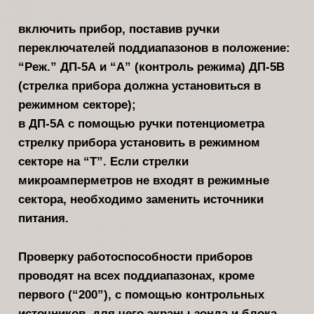
включить прибор, поставив ручки
переключателей поддиапазонов в по­ложение:
“Реж.” ДП-5А и “А” (конт­роль режима) ДП-5В
(стрелка прибора должна установиться в
режимном сек­торе);
в ДП-5А с помощью ручки по­тенциометра
стрелку прибора устано­вить в режимном
секторе на “Т”. Если стрелки
микроамперметров не входят в режимные
сектора, необходимо заме­нить источники
питания.
Проверку работоспособности при­боров
проводят на всех поддиапазонах, кроме
первого (“200”), с помощью кон­трольных
источников, для чего экраны зонда и блока