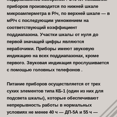
приборов производится по нижней шкале
микроамперметра в Р/ч, по вер­хней шкале — в
мР/ч с последующим умножением на
соответствующий коэффициент
поддиапазона. Участки шка­лы от нуля до
первой значащей цифры являются
нерабочими. Приборы имеют звуковую
индика­цию на всех поддиапазонах, кроме
первого. Звуковая индикация прослу­шивается
с помощью головных теле­фонов .
Питание приборов осуществляется от трех
сухих элементов типа КБ-1 (один из них для
подсвета шкалы), ко­торые обеспечивают
непрерывность ра­боты в нормальных
условиях не менее 40 ч — ДП-5А и 55 ч —