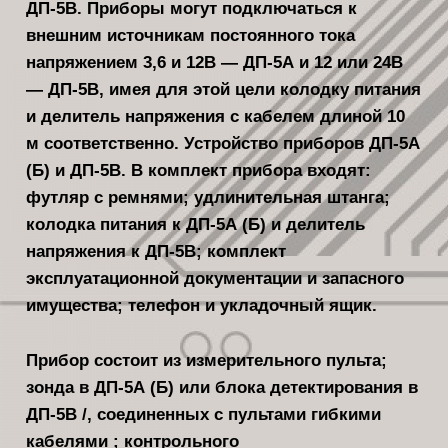
ДП-5В. При­боры могут подключаться к
внешним источникам постоянного тока
напряже­нием 3,6 и 12В — ДП-5А и 12 или 24В
— ДП-5В, имея для этой цели ко­лодку питания
и делитель напряжения с кабелем длиной 10
м соответственно. Устройство приборов ДП-5А
(Б) и ДП-5В. В комплект при­бора входят:
футляр с ремнями; удли­нительная штанга;
колодка питания к ДП-5А (Б) и делитель
напряжения к ДП-5В; комплект
эксплуатационной документации и запасного
имущества; телефон и укладочный ящик.
Прибор состоит из из­мерительного пульта;
зонда в ДП-5А (Б) или блока детектирования в
ДП-5В /, соединенных с пультами гибкими
кабелями ; контрольного