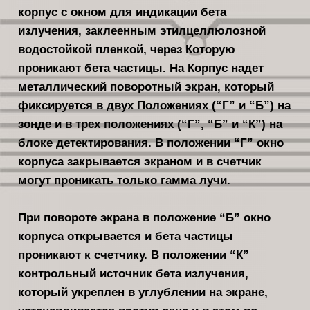
корпус с окном для индикации бе­та
излучения, заклеенным этилцеллюлозной
водостойкой пленкой, через Которую
проникают бета частицы. На Корпус надет
металлический поворотный экран, который
фиксируется в двух Положениях (“Г” и “Б”) на
зонде и в трех положениях (“Г”, “Б” и “К”) на
блоке детектирования. В положении “Г” окно
корпуса закрывается экраном и в счетчик
могут проникать только гамма лучи.
При повороте экрана в положение “Б” окно
корпуса открыва­ется и бета частицы
проникают к счет­чику. В положении “К”
контрольный источник бета излучения,
который ук­реплен в углублении на экране,