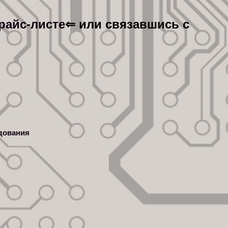
райс-листе
⇐ или связавшись с
дования