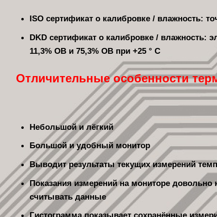
ISO сертификат о калибровке / влажность: то
DKD сертификат о калибровке / влажность: э
11,3% ОВ и 75,3% ОВ при +25 ° C
Отличительные особенности т
ерм
Небольшой и лёгкий
Большой и удобный монитор
Выводит результаты текущих измерений тем
Показания измерений на мониторе довольно к
считывать данные
Гистограмма показывает сохранённые измер