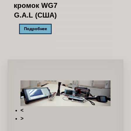
кромок WG7
G.A.L (США)
Подробнее
<
>