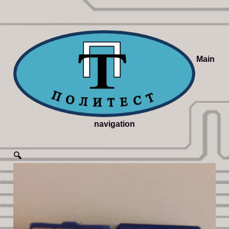
Main
navigation
🔍