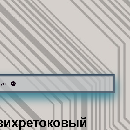
аунт
вихретоковый